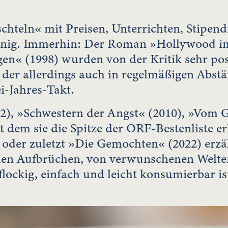
chteln« mit Preisen, Unterrichten, Stipen
ulnig. Immerhin: Der Roman »Hollywood i
en« (1998) wurden von der Kritik sehr p
b, der allerdings auch in regelmäßigen Abst
i-Jahres-Takt.
, »Schwestern der Angst« (2010), »Vom 
it dem sie die Spitze der ORF-Bestenliste
 oder zuletzt »Die Gemochten« (2022) erz
schen Aufbrüchen, von verwunschenen Wel
lockig, einfach und leicht konsumierbar is