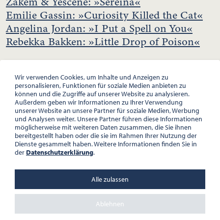
Zakem & Yescene: »Sereina«
Emilie Gassin: »Curiosity Killed the Cat«
Angelina Jordan: »I Put a Spell on You«
Rebekka Bakken: »Little Drop of Poison«
Wir verwenden Cookies, um Inhalte und Anzeigen zu
personalisieren, Funktionen für soziale Medien anbieten zu
können und die Zugriffe auf unserer Website zu analysieren.
Außerdem geben wir Informationen zu Ihrer Verwendung
unserer Website an unsere Partner für soziale Medien, Werbung
und Analysen weiter. Unsere Partner führen diese Informationen
möglicherweise mit weiteren Daten zusammen, die Sie ihnen
bereitgestellt haben oder die sie im Rahmen Ihrer Nutzung der
Dienste gesammelt haben. Weitere Informationen finden Sie in
ÖSTERREICHISCHE GESELLSCHAFT FÜR LITERATUR
der
Datenschutzerklärung
.
PALAIS WILCZEK, HERRENGASSE 5, STIEGE 1, 2. STOCK, 1010 WIEN
TEL. + 43 1 533 81 59
OFFICE(AT)OGL.AT
Alle zulassen
ZVR-NR.: 508018443
BÜROZEITEN: MO – DO 10:00 – 16:00 UHR, FR 10:00 – 13:00 UHR
Ablehnen
DATENSCHUTZ