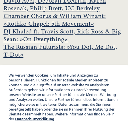
David Abel, Deborah Dietrich, Karen
Rosenak, Philip Brett, UC Berkeley
Chamber Chorus & William Winant:
»Rothko Chapel: 5th Movement«
DJ Khaled ft. Travis Scott, Rick Ross & Big
Sean: »On Everything«
The Russian Futurists: »You Dot, Me Dot,
T-Dot«
Wir verwenden Cookies, um Inhalte und Anzeigen zu
personalisieren, Funktionen für soziale Medien anbieten zu
können und die Zugriffe auf unserer Website zu analysieren.
Außerdem geben wir Informationen zu Ihrer Verwendung
unserer Website an unsere Partner für soziale Medien, Werbung
und Analysen weiter. Unsere Partner führen diese Informationen
möglicherweise mit weiteren Daten zusammen, die Sie ihnen
bereitgestellt haben oder die sie im Rahmen Ihrer Nutzung der
Dienste gesammelt haben. Weitere Informationen finden Sie in
ÖSTERREICHISCHE GESELLSCHAFT FÜR LITERATUR
der
Datenschutzerklärung
.
PALAIS WILCZEK, HERRENGASSE 5, STIEGE 1, 2. STOCK, 1010 WIEN
TEL. + 43 1 533 81 59